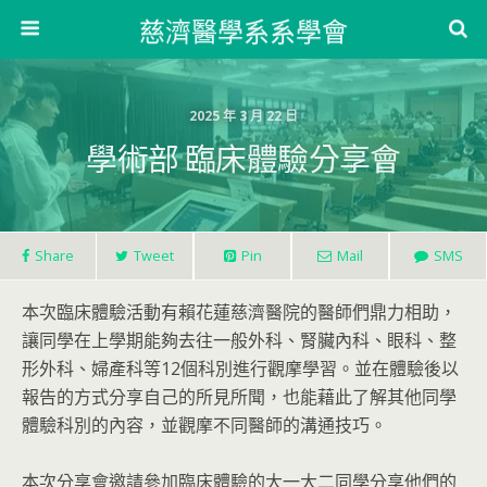
慈濟醫學系系學會
2025 年 3 月 22 日
學術部 臨床體驗分享會
Share
Tweet
Pin
Mail
SMS
本次臨床體驗活動有賴花蓮慈濟醫院的醫師們鼎力相助，
讓同學在上學期能夠去往一般外科、腎臟內科、眼科、整
形外科、婦產科等12個科別進行觀摩學習。並在體驗後以
報告的方式分享自己的所見所聞，也能藉此了解其他同學
體驗科別的內容，並觀摩不同醫師的溝通技巧。
本次分享會邀請參加臨床體驗的大一大二同學分享他們的