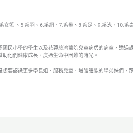
4.系女籃 、5.系羽、6.系網、7.系壘、8.系足、9.系泳、1
蘭國民小學的學生以及花蓮慈濟醫院兒童病房的病童，透過
幫助他們健康成長、度過生命中困難的時光。
是想要認識更多學長姐、服務兒童、增強體能的學弟妹們，