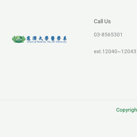
Call Us
03-8565301
ext.12040~12043
Copyr