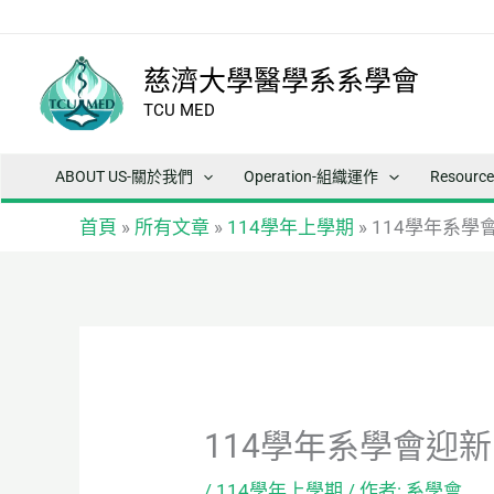
跳
至
主
慈濟大學醫學系系學會
要
TCU MED
內
容
ABOUT US-關於我們
Operation-組織運作
Resour
首頁
»
所有文章
»
114學年上學期
»
114學年系學
114學年系學會迎新
/
114學年上學期
/ 作者:
系學會