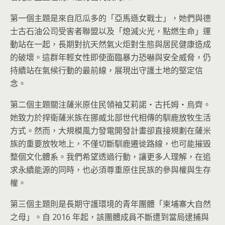
第一個主題是來自厄瓜多的「亞馬遜女戰士」，她們與德
士古石油公司受害者聯盟以及「熄滅火光，點燃生命」運
動站在一起，長期對抗天然氣火炬對生態與居民健康造成
的破壞。這群年輕女性即使面臨暴力恐嚇與安全威脅，仍
持續站在氣候行動的最前線，展現出守護土地的堅定信
念。
第二個主題關注薩米原住民領袖艾莉諾・古托姆・烏齊。
她致力於捍衛薩米族在挪威北部世代相傳的馴鹿放牧生活
方式。然而，大規模風力發電開發計畫卻直接規劃在薩米
族的重要放牧地上，不僅切斷馴鹿遷徙路線，也可能摧毀
整個文化體系。我們希望透過行動，讓更多人理解，在追
求永續能源的同時，也必須尊重原住民族的參與權與生存
權。
第三個主題則是長期守護環境的青年團體「柬埔寨大自然
之母」。自 2016 年起，該團體成員不斷遭到當局逮捕與