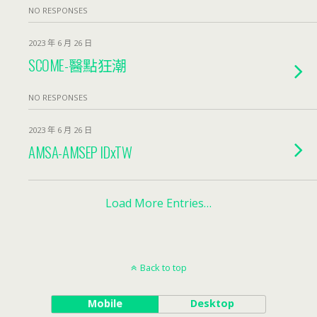
NO RESPONSES
2023 年 6 月 26 日
SCOME-醫點狂潮
NO RESPONSES
2023 年 6 月 26 日
AMSA-AMSEP IDxTW
Load More Entries…
Back to top
Mobile
Desktop