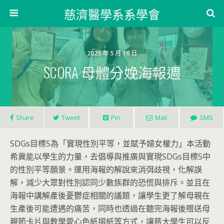
慈濟醫學系系學會
2025 年 5 月 10 日
SCORA 母體分娩海報週
Share
Tweet
Pin
Mail
SMS
SDGs目標5為「實現性別平等，並賦予婦女權力」本活動
希冀能以學生的力量，去倡導與推廣與實現SDGs目標5中
的性別平等願景。運用海報的解說來消弭歧視，化解誤
解，減少大眾對性別認同少數族群的恐慌與排斥。並且在
海報中講解產後憂鬱症相關的議題，讓學生更了解母親在
生產後可能遭遇的痛苦，同時也透過在聽完海報後贈送母
親節卡片與教學愛心色紙摺紙等方式，讓慈大學生可以反