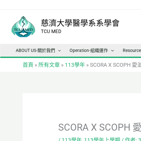
跳
至
主
慈濟大學醫學系系學會
要
TCU MED
內
容
ABOUT US-關於我們
Operation-組織運作
Resour
首頁
»
所有文章
»
113學年
»
SCORA X SCOPH
SCORA X SCOP
/
113學年
,
113學年上學期
/ 作者: