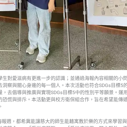
學生對愛滋病有更進一步的認識；並通過海報內容相關的小
去洞察與關心身邊的每一個人。本次活動也符合SDGs目標5
量，去倡導與推廣與實現SDGs目標5中的性別平等願景。運
的恐慌與排斥。本活動更與校方衛保組合作，旨在希望能傳
。
愛滋聯合海報週，都希冀能讓慈大的師生能藉寓教於樂的方式來學