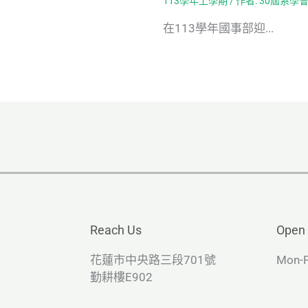
113學年上學期
/ 作者:
30屆系學
在113學年國事部迎...
Reach Us
Open
花蓮市中央路三段701號
Mon-F
勤耕樓E902