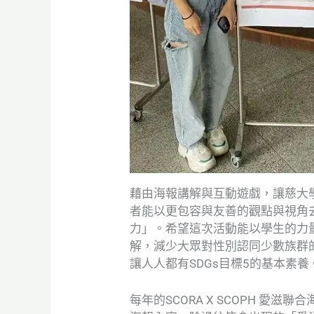
藉由海報講解與互動遊戲，讓慈大
者能以更包容與友善的觀點與視角
力」。希望這次活動能以學生的力
解，減少大眾對性別認同少數族群
讓人人都有SDGs目標5的基本素養
每年的SCORA X SCOPH 